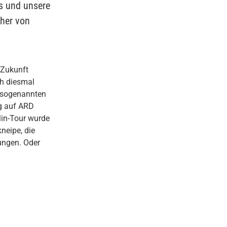
s und unsere
cher von
n Zukunft
ch diesmal
n sogenannten
ng auf ARD
lin-Tour wurde
neipe, die
ungen. Oder