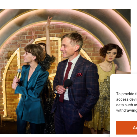
To provide t
access devic
data such as
withdrawing
A