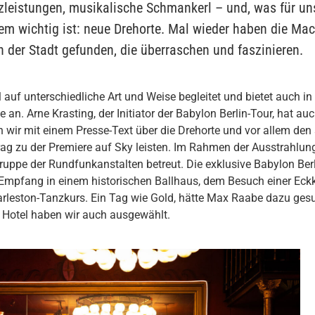
zleistungen, musikalische Schmankerl – und, was für un
lem wichtig ist: neue Drehorte. Mal wieder haben die Ma
n der Stadt gefunden, die überraschen und faszinieren.
el auf unterschiedliche Art und Weise begleitet und bietet auch i
 an. Arne Krasting, der Initiator der Babylon Berlin-Tour, hat au
n wir mit einem Presse-Text über die Drehorte und vor allem de
rag zu der Premiere auf Sky leisten. Im Rahmen der Ausstrahlu
ruppe der Rundfunkanstalten betreut. Die exklusive Babylon Ber
-Empfang in einem historischen Ballhaus, dem Besuch einer Eckk
rleston-Tanzkurs. Ein Tag wie Gold, hätte Max Raabe dazu ges
s Hotel haben wir auch ausgewählt.