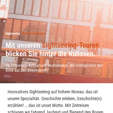
Sightseeing
Sightseeing Touren
Mit unseren
Sightseeing-Touren
blicken Sie hinter die Kulissen.
Ob historisch, kulinarisch, multimedial: Wir ermöglichen den
Blick auf das Besondere!
Innovatives Sightseeing auf hohem Niveau: das ist
unsere Spezialität. Geschichte erleben, Geschichte(n)
erzählen! … das ist unser Motto. Mit Zeitreisen
schlagen wir fahrend, laufend und fliegend den Bogen