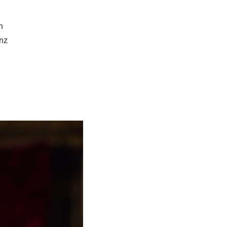
n
anz