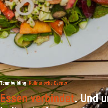
Teambuilding
Kulinarische Events
Essen verbindet
. Und 