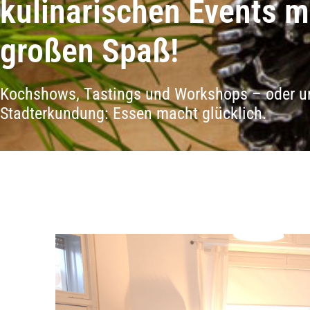
kulinarischen Events 
großen Spaß!
Kochshows, Tastings und Workshops – oder uns
Stadterkundung: Essen macht glücklich.